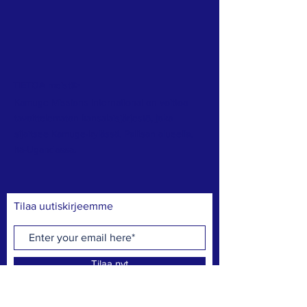
TIETOA meistä>
Kamuge Missions International on voittoa
tavoittelematon kansalaisjärjestö, joka
sijaitsee Kamuge-kylässä, Pallisan alueella,
Itä-Ugandassa.
Tilaa uutiskirjeemme
Tilaa nyt