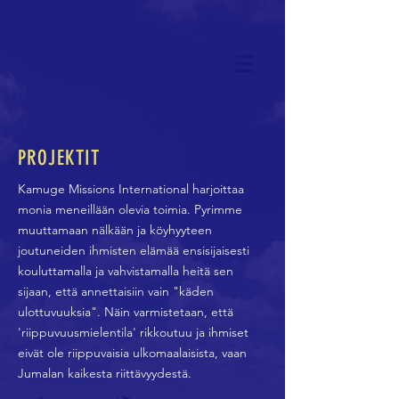
PROJEKTIT
Kamuge Missions International harjoittaa
monia meneillään olevia toimia. Pyrimme
muuttamaan nälkään ja köyhyyteen
joutuneiden ihmisten elämää ensisijaisesti
kouluttamalla ja vahvistamalla heitä sen
sijaan, että annettaisiin vain "käden
ulottuvuuksia". Näin varmistetaan, että
'riippuvuusmielentila' rikkoutuu ja ihmiset
eivät ole riippuvaisia ulkomaalaisista, vaan
Jumalan kaikesta riittävyydestä.